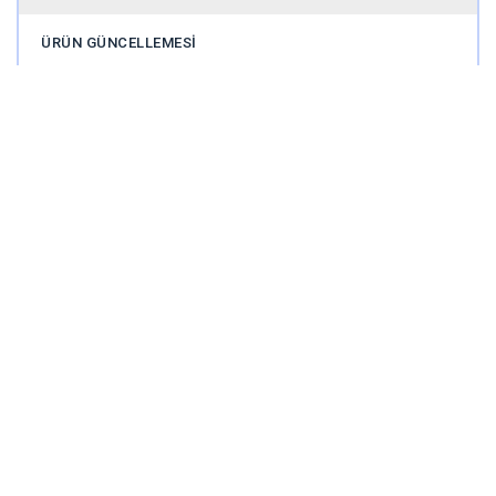
ÜRÜN GÜNCELLEMESI
Şimdi, Öğrenmek Paylaşılan Bir Deneyim
Haline Geliyor
May 20, 2026