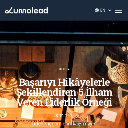
EN
BLOG
Başarıyı Hikâyelerle
Şekillendiren 5 İlham
Veren Liderlik Örneği
28.11.2025
Liderlik içgörülerini kaçırmayın