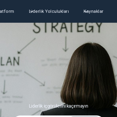
latform
Liderlik Yolculukları
Kaynaklar
Liderlik içgörülerini kaçırmayın