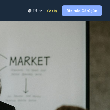
Giriş
Bizimle Görüşün
TR