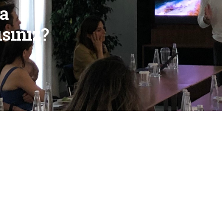
na
sınız?